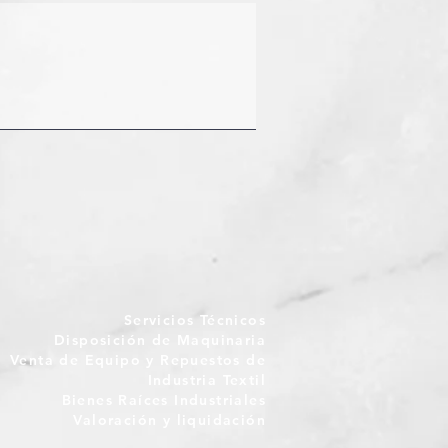
Servicios Técnicos
Disposición de Maquinaria
Venta de Equipo y Repuestos de
Industria Textil
Bienes Raíces Industriales
Valoración y liquidación