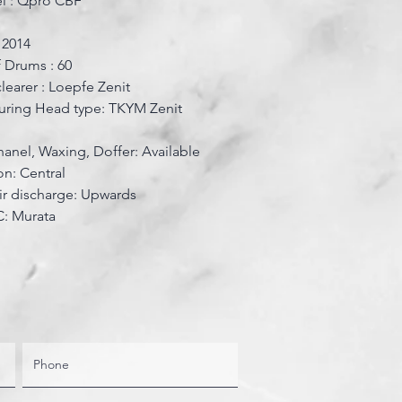
l : Qpro CBF
: 2014
 Drums : 60
clearer : Loepfe Zenit
uring Head type: TKYM Zenit
anel, Waxing, Doffer: Available
on: Central
ir discharge: Upwards
: Murata