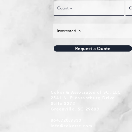
Request a Quote
Coker & Associates of SC, LLC
2541 N. Pleasantburg Drive
Suite S272
Greenville, SC 29609
864.720.9333
info@cokersc.com