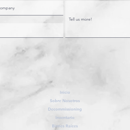
Inicio
Sobre Nosotros
Decommissioning
Inventario
Bienes Raíces