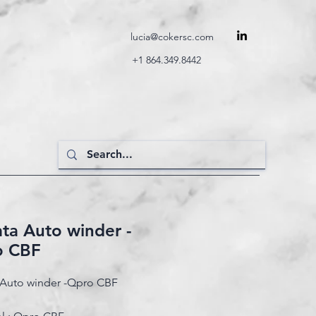
lucia@cokersc.com
+1 864.349.8442
ta Auto winder -
o CBF
 Auto winder -Qpro CBF