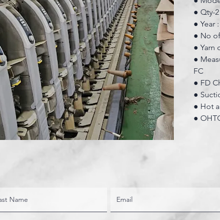
● Mode
● Qty-2
● Year 
● No of
● Yarn 
● Meas
FC
● FD Ch
● Sucti
● Hot a
● OHTC