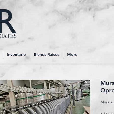
Inventario
Bienes Raíces
More
Mura
Qpr
Murata