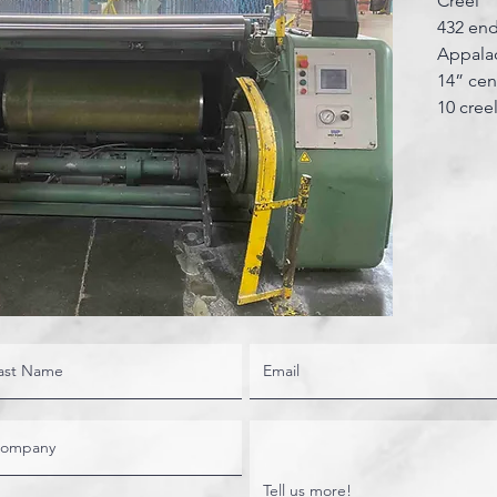
Creel
432 en
Appala
14” cen
10 cree