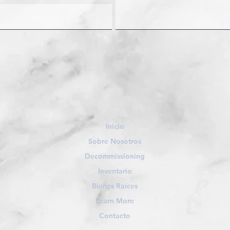
Inicio
Sobre Nosotros
Decommissioning
Inventario
Bienes Raíces
Learn More
Contacto