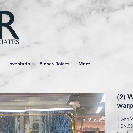
Inventario
Bienes Raíces
More
(2) 
warp
1 with 
1 SN.5