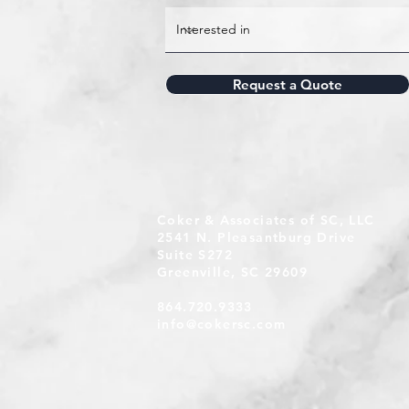
Request a Quote
Coker & Associates of SC, LLC
2541 N. Pleasantburg Drive
Suite S272
Greenville, SC 29609
864.720.9333
info@cokersc.com