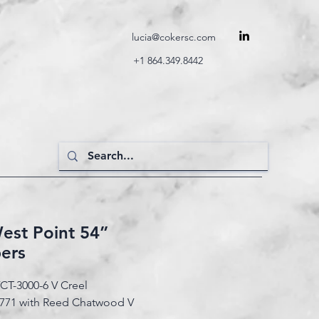
lucia@cokersc.com
+1 864.349.8442
West Point 54”
ers
VCT-3000-6 V Creel
3771 with Reed Chatwood V