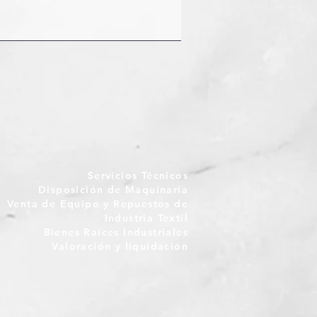
Servicios Técnicos
Disposición de Maquinaria
Venta de Equipo y Repuestos de
Industria Textil
Bienes Raíces Industriales
Valoración y liquidación