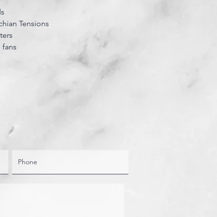
ds
chian Tensions
ters
l fans